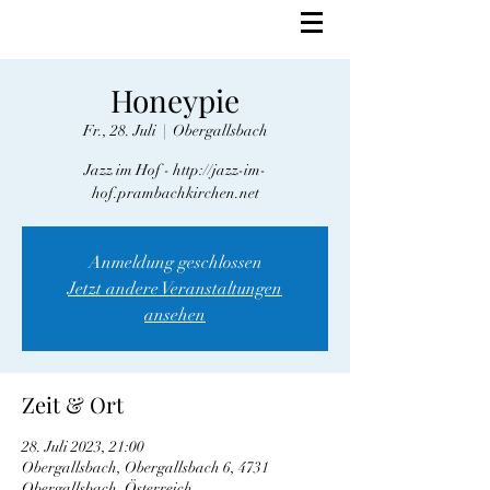
Honeypie
Fr., 28. Juli
  |  
Obergallsbach
Jazz im Hof - http://jazz-im-
hof.prambachkirchen.net
Anmeldung geschlossen
Jetzt andere Veranstaltungen
ansehen
Zeit & Ort
28. Juli 2023, 21:00
Obergallsbach, Obergallsbach 6, 4731
Obergallsbach, Österreich