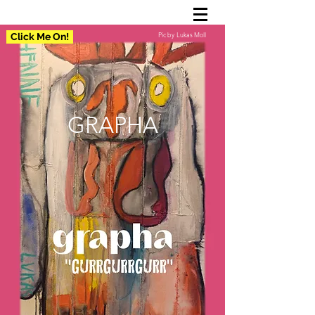
Pic by Lukas Moll
Click Me On!
GRAPHA