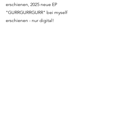
erschienen, 2025 neue EP
"GURRGURRGURR" bei myself
erschienen - nur digital!
Altsax // Michael Binder
Trompete // Vincent Eberle
Posaune //Thorben Schütt
Baritonsax // Jonas Brinckmann
Schlagzeug //Julian Fau
Kontrabass // Klaus Sebastian Klose
Tenorsax & Big Boss // Raphael Huber
AppleMusic
Spotify