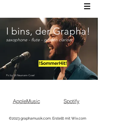
I bins, der Grapha!
saxophone - flute - golden clarinet
!SommerHit!
Pic by Uli Neumann-Cosel
AppleMusic
Spotify
©2023 graphamusik.com. Erstellt mit Wix.com